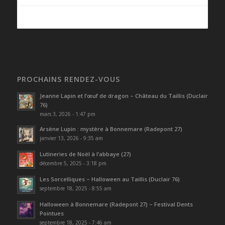
PROCHAINS RENDEZ-VOUS
Jeanne Lapin et l’œuf de dragon – Château du Taillis (Duclair
76)
mars 3, 2026 - 1:47 pm
Arsène Lupin : mystère à Bonnemare (Radepont 27)
janvier 13, 2026 - 9:35 am
Lutineries de Noël à l’abbaye (27)
décembre 5, 2025 - 3:18 pm
Les Sorcelliques – Halloween au Taillis (Duclair 76)
septembre 18, 2025 - 8:55 am
Halloween à Bonnemare (Radepont 27) – Festival Dents
Pointues
septembre 18, 2025 - 7:46 am