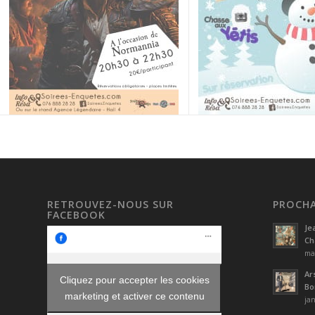
RETROUVEZ-NOUS SUR
PROCHA
FACEBOOK
Je
Ch
mar
Ar
Cliquez pour accepter les cookies
Bo
marketing et activer ce contenu
jan