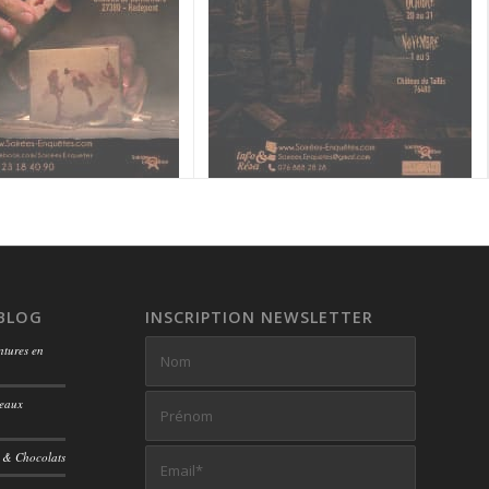
 BLOG
INSCRIPTION NEWSLETTER
ntures en
teaux
s & Chocolats