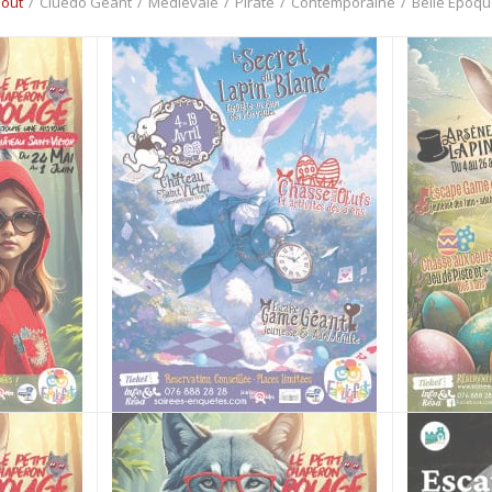
Tout
/
Cluedo Géant
/
Médiévale
/
Pirate
/
Contemporaine
/
Belle Époqu