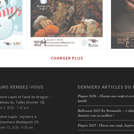
CHARGER PLUS
INS RENDEZ-VOUS
DERNIERS ARTICLES DU
Pâques 2026 – Chasses aux oeufs et ave
anne Lapin et l’œuf de dragon –
famille
âteau du Taillis (Duclair 76)
s 3, 2026 - 1:47 pm
Halloween 2025 En Normandie – 3 châ
(hantés) vous accueillent !
sène Lupin : mystère à
nnemare (Radepont 27)
Pâques 2025 : Chasse aux oeufs, Lapin
vier 13, 2026 - 9:35 am