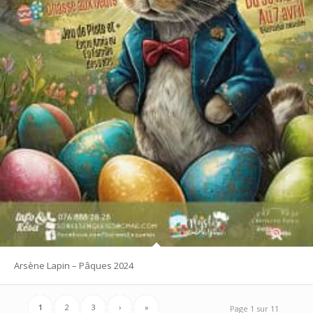
Arsène Lapin – Pâques 2024
1
2
3
›
»
Page 1 sur 11