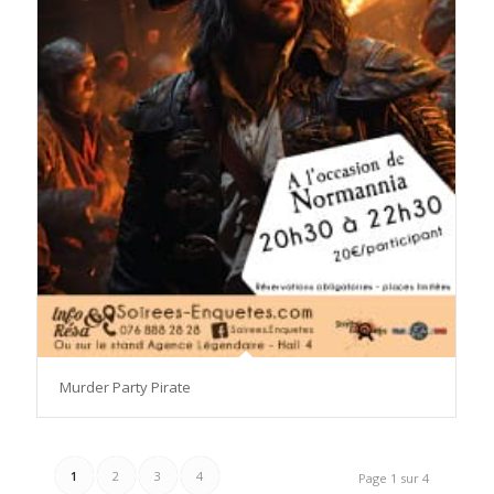
Murder Party Pirate
1
2
3
4
Page 1 sur 4