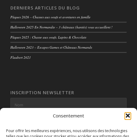
DERNIERS ARTICLES DU BLOG
Pâques 2026 – Chasses aux oeufs et aventures en famille
Halloween 2025 En Normandie – 3 châteaux (hantés) vous accueillent !
Pâques 2025 : Chasse aux oeufs, Lapins & Chocolats
Halloween 2023 – Escapes Games et Châteaux Normands
Flaubert 2021
INSCRIPTION NEWSLETTER
Consentement
Pour offrir les meilleures expériences, nous utilisons des technologies
telles que les cookies pour stocker et/ou accéder aux informations des