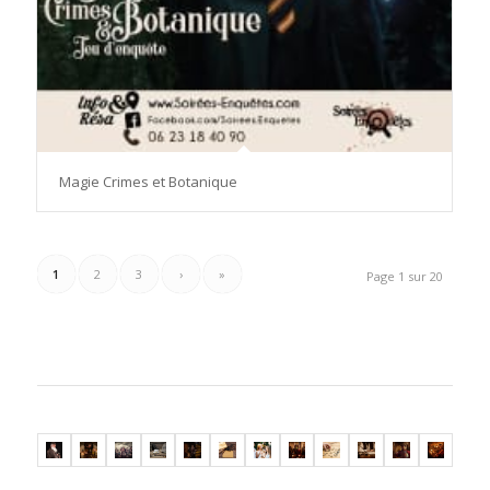
Magie Crimes et Botanique
1
2
3
›
»
Page 1 sur 20