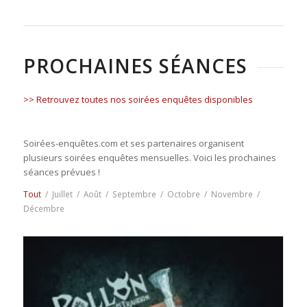
PROCHAINES SÉANCES
>> Retrouvez toutes nos soirées enquêtes disponibles
Soirées-enquêtes.com et ses partenaires organisent
plusieurs soirées enquêtes mensuelles. Voici les prochaines
séances prévues !
Tout
/
Juillet
/
Août
/
Septembre
/
Octobre
/
Novembre
/
Décembre