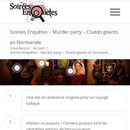
Soirées Enquêtes – Murder party – Cluédo géants
en Normandie
Vous êtes ici :
Accueil
/
Soirées Enquêtes – Murder party – Cluédo géants en Normand...
1
2
3
1
Une mis en ambiance soignée pour un voyage
ludique.
2
Artistes ou joueurs ? Certains joueurs sont de
véritables artistes de l’improvisation.