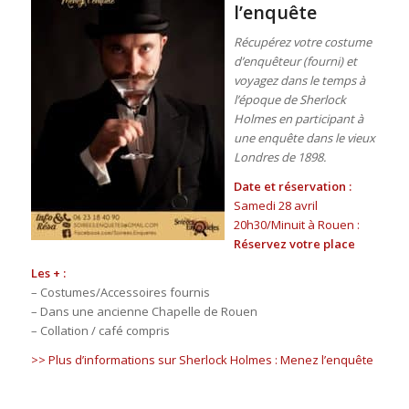
l’enquête
Récupérez votre costume
d’enquêteur (fourni) et
voyagez dans le temps à
l’époque de Sherlock
Holmes en participant à
une enquête dans le vieux
Londres de 1898.
Date et réservation :
Samedi 28 avril
20h30/Minuit à Rouen :
Réservez votre place
Les + :
– Costumes/Accessoires fournis
– Dans une ancienne Chapelle de Rouen
– Collation / café compris
>> Plus d’informations sur Sherlock Holmes : Menez l’enquête