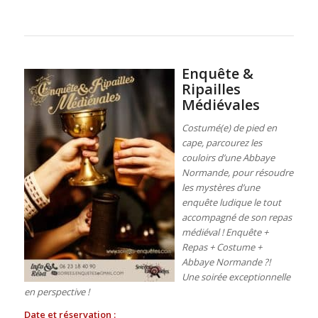
Enquête &
Ripailles
Médiévales
Costumé(e) de pied en
cape, parcourez les
couloirs d’une Abbaye
Normande, pour résoudre
les mystères d’une
enquête ludique le tout
accompagné de son repas
médiéval !
Enquête +
Repas + Costume +
Abbaye Normande ?!
Une soirée exceptionnelle
en perspective !
Date et réservation :