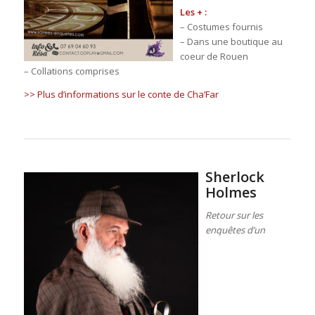
Les + :
– Costumes fournis
– Dans une boutique au
coeur de Rouen
– Collations comprises
>> Plus d’informations sur le conte de Cha’Far
Sherlock
Holmes
Retour sur les
enquêtes d’un