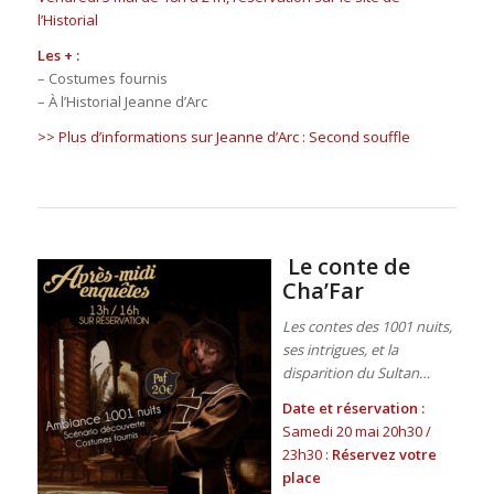
l’Historial
Les + :
– Costumes fournis
– À l’Historial Jeanne d’Arc
>> Plus d’informations sur Jeanne d’Arc : Second souffle
Le conte de
Cha’Far
Les contes des 1001 nuits,
ses intrigues, et la
disparition du Sultan…
Date et réservation :
Samedi 20 mai 20h30 /
23h30 :
Réservez votre
place