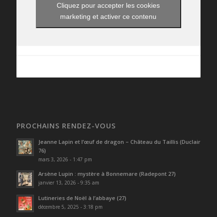
Cliquez pour accepter les cookies
marketing et activer ce contenu
PROCHAINS RENDEZ-VOUS
Jeanne Lapin et l’œuf de dragon – Château du Taillis (Duclair
76)
mars 3, 2026 - 1:47 pm
Arsène Lupin : mystère à Bonnemare (Radepont 27)
janvier 13, 2026 - 9:35 am
Lutineries de Noël à l’abbaye (27)
décembre 5, 2025 - 3:18 pm