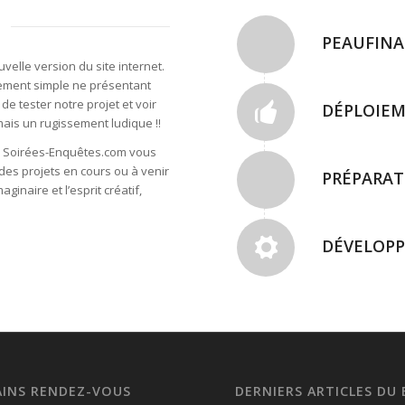
PEAUFINA
uvelle version du site internet.
vement simple ne présentant
 de tester notre projet et voir
DÉPLOIEM
mais un rugissement ludique !!
de Soirées-Enquêtes.com vous
 des projets en cours ou à venir
PRÉPARAT
ginaire et l’esprit créatif,
DÉVELOPP
INS RENDEZ-VOUS
DERNIERS ARTICLES DU