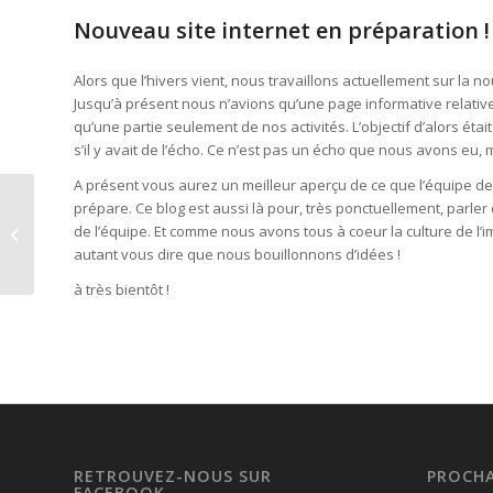
Nouveau site internet en préparation !
Alors que l’hivers vient, nous travaillons actuellement sur la no
Jusqu’à présent nous n’avions qu’une page informative relati
qu’une partie seulement de nos activités. L’objectif d’alors était
s’il y avait de l’écho. Ce n’est pas un écho que nous avons eu, 
A présent vous aurez un meilleur aperçu de ce que l’équipe 
prépare. Ce blog est aussi là pour, très ponctuellement, parler
Murder party pour
de l’équipe. Et comme nous avons tous à coeur la culture de l’ima
Halloween à Rouen
autant vous dire que nous bouillonnons d’idées !
à très bientôt !
RETROUVEZ-NOUS SUR
PROCHA
FACEBOOK