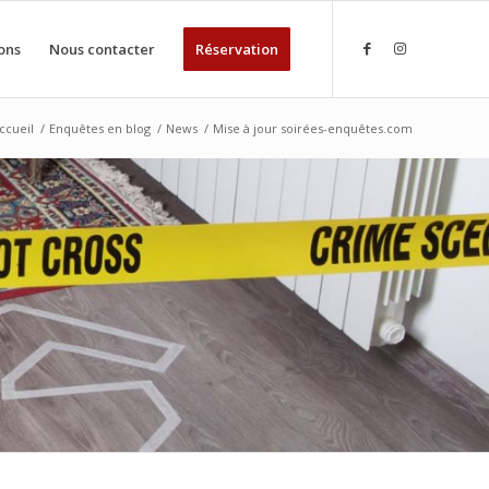
ons
Nous contacter
Réservation
ccueil
/
Enquêtes en blog
/
News
/
Mise à jour soirées-enquêtes.com