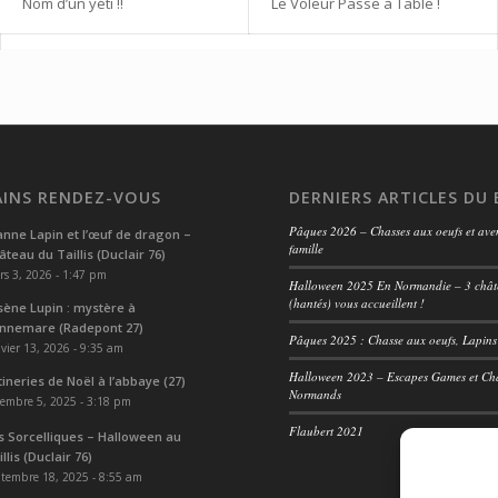
Nom d’un yéti !!
Le Voleur Passe à Table !
INS RENDEZ-VOUS
DERNIERS ARTICLES DU
Pâques 2026 – Chasses aux oeufs et ave
anne Lapin et l’œuf de dragon –
famille
âteau du Taillis (Duclair 76)
s 3, 2026 - 1:47 pm
Halloween 2025 En Normandie – 3 châ
(hantés) vous accueillent !
sène Lupin : mystère à
nnemare (Radepont 27)
Pâques 2025 : Chasse aux oeufs, Lapin
vier 13, 2026 - 9:35 am
Halloween 2023 – Escapes Games et Ch
tineries de Noël à l’abbaye (27)
Normands
embre 5, 2025 - 3:18 pm
Flaubert 2021
s Sorcelliques – Halloween au
llis (Duclair 76)
tembre 18, 2025 - 8:55 am