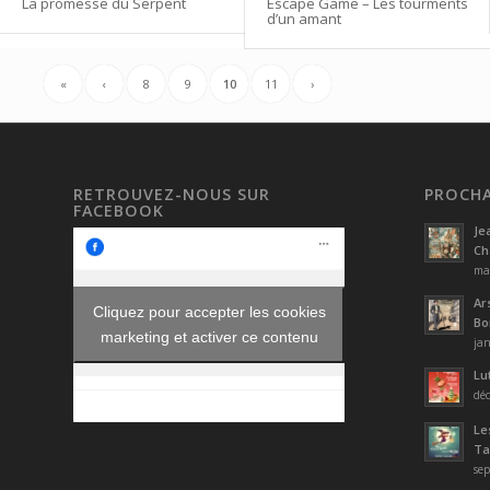
La promesse du Serpent
Escape Game – Les tourments
d’un amant
«
‹
8
9
10
11
›
RETROUVEZ-NOUS SUR
PROCHA
FACEBOOK
Je
Ch
mar
Ar
Cliquez pour accepter les cookies
Bo
marketing et activer ce contenu
jan
Lu
déc
Le
Tai
sep