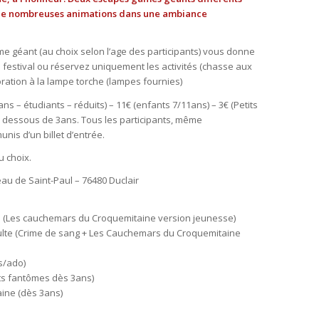
, de nombreuses animations dans une ambiance
e géant (au choix selon l’age des participants) vous donne
 festival ou réservez uniquement les activités (chasse aux
oration à la lampe torche (lampes fournies)
ans – étudiants – réduits) – 11€ (enfants 7/11ans) – 3€ (Petits
n dessous de 3ans. Tous les participants, même
nis d’un billet d’entrée.
u choix.
au de Saint-Paul –
76480 Duclair
 (Les cauchemars du Croquemitaine version jeunesse)
te (Crime de sang + Les Cauchemars du Croquemitaine
s/ado)
its fantômes dès 3ans)
aine (dès 3ans)