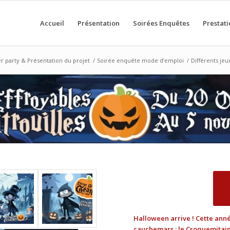
Accueil
Présentation
Soirées Enquêtes
Prestati
 party & Présentation du projet
/
Soirée enquête mode d’emploi
/
Différents je
Halloween arrive ! Cette ann
cauchemars : le Croquemitain