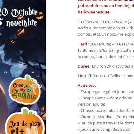
(ado/adultes ou en famille)
halloweenesque !
La réservation d’un escape gam
accès à l’ensemble des jeux du
zombis, etc.). En nocturne expl
Tarif :
20€ (adulte) – 16€ (12/14
fantômes – 3/6ans) – gratuit e
accompagnants, doivent être mu
Durée
: Environ 2h d’activités a
Lieu
:
Château du Taillis –
Hame
Activités :
– Escape game géant jeunesse
– Escape Game Géant ado/adul
version adulte)
– Chasse aux zombis (dès 3an
– Citrouille Maudites (Pour pet
– Jeu de piste à travers le dom
– Jeux sur le camp (dès 3ans)