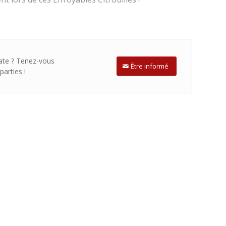
date ? Tenez-vous
Être informé
arties !