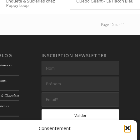
Cluédo Géant – Le Flacon Bleu
Enquête & Sucreries chez
Poppy Loop !
Page 10 sur 11
 BLOG
INSCRIPTION NEWSLETTER
ntures en
teaux
s & Chocolats
âteaux
Consentement