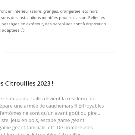
nt en intérieur (serre, granges, orangeraie, etc. hors
e sous des installations montées pour l’occasion. Relier les
s passages en extérieur, des parapluies sont à disposition
s adaptées 🙂
s
 Citrouilles 2023 !
 le château du Taillis devient la résidence du
épare une armée de cauchemars !!! Effroyables
t fantômes ne sont qu’un avant goût du pire…
iste, jeux en bois, escape game géant
game géant familiale etc. De nombreuses
nt lors de ces Effroyables Citrouilles !