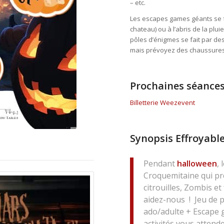
– etc.
Les escapes games géants se fo
chateau) ou à l’abris de la plui
pôles d’énigmes se fait par de
mais prévoyez des chaussure
Prochaines séance
Billetterie Weezevent
Synopsis Effroyables
Pendant
halloween
,
Croquemitaine qui pr
citrouilles, Zombis e
aidez-nous ! Jeu de p
ado/adulte + Escape 
activités vous attende