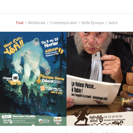
Tout
/
Médiévale
/
Contemporaine
/
Belle Époque
/
Autre