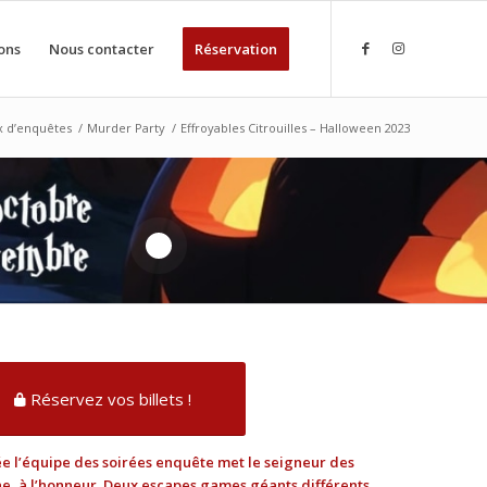
ons
Nous contacter
Réservation
ux d’enquêtes
/
Murder Party
/
Effroyables Citrouilles – Halloween 2023
1
Réservez vos billets !
ée l’équipe des soirées enquête met le seigneur des
e, à l’honneur. Deux escapes games géants différents