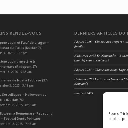
INS RENDEZ-VOUS
DERNIERS ARTICLES DU
Pâques 2026 – Chasses aux oeufs et ave
anne Lapin et l’œuf de dragon –
famille
âteau du Taillis (Duclair 76)
s 3, 2026 - 1:47 pm
Halloween 2025 En Normandie – 3 châ
(hantés) vous accueillent !
sène Lupin : mystère à
nnemare (Radepont 27)
Pâques 2025 : Chasse aux oeufs, Lapin
vier 13, 2026 - 9:35 am
Halloween 2023 – Escapes Games et Ch
tineries de Noël à l’abbaye (27)
Normands
embre 5, 2025 - 3:18 pm
Flaubert 2021
s Sorcelliques – Halloween au
llis (Duclair 76)
tembre 18, 2025 - 8:55 am
Pour offrir 
lloween à Bonnemare (Radepont
cookies pou
) – Festival Dents Pointues
tembre 18, 2025 - 7:46 am