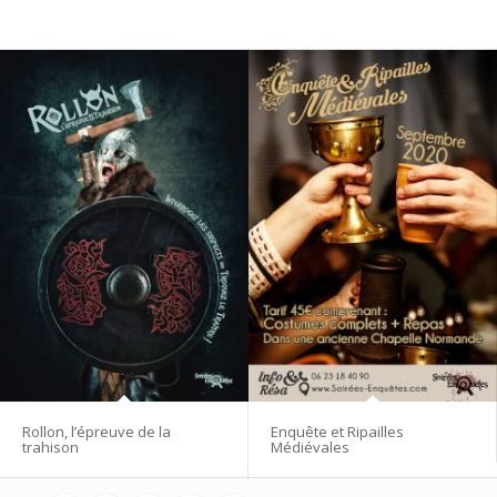
Rollon, l’épreuve de la
Enquête et Ripailles
trahison
Médiévales