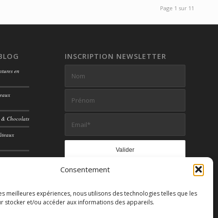
Page 1 sur 11
 BLOG
INSCRIPTION NEWSLETTER
ntures en
teaux
s & Chocolats
âteaux
Consentement
les meilleures expériences, nous utilisons des technologies telles que les
r stocker et/ou accéder aux informations des appareils.