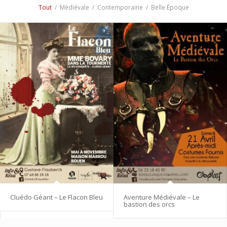
Tout
/
Médiévale
/
Contemporaine
/
Belle Époque
Cluédo Géant – Le Flacon Bleu
Aventure Médiévale – Le
bastion des orcs