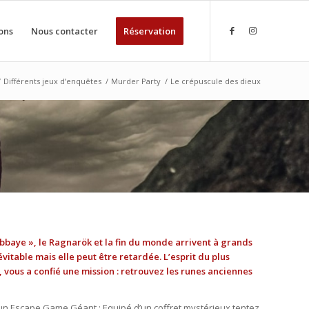
ons
Nous contacter
Réservation
/
Différents jeux d’enquêtes
/
Murder Party
/
Le crépuscule des dieux
bbaye », le Ragnarök et la fin du monde arrivent à grands
évitable mais elle peut être retardée. L’esprit du plus
, vous a confié une mission : retrouvez les runes anciennes
’un Escape Game Géant : Equipé d’un coffret mystérieux tentez