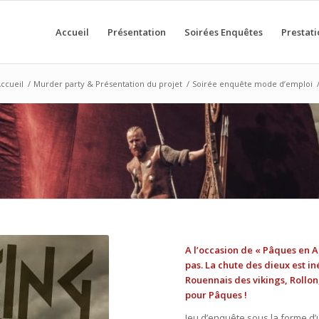
Accueil
Présentation
Soirées Enquêtes
Prestati
ccueil
/
Murder party & Présentation du projet
/
Soirée enquête mode d’emploi
A l’occasion de « Pâques en A
pas. La chute des dieux est in
Rouennais des vikings, Rollon
pour Pâques !
Jeu d’enquête sous la forme d