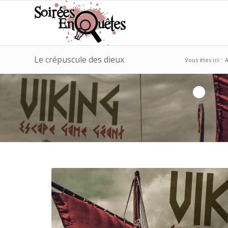
Le crépuscule des dieux
Vous êtes ici :
A
1