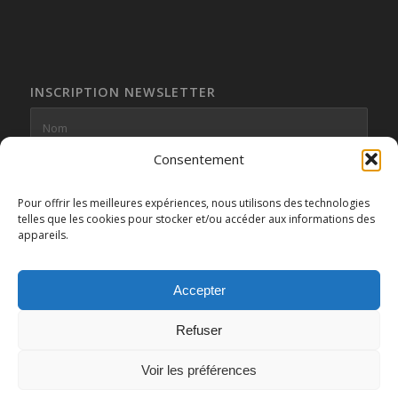
INSCRIPTION NEWSLETTER
Consentement
Pour offrir les meilleures expériences, nous utilisons des technologies
telles que les cookies pour stocker et/ou accéder aux informations des
appareils.
Accepter
Refuser
Voir les préférences
© Copyright -
Soirées-Enquêtes.com
- service proposé par
l'Agence
Légendaire
-
CGV
-
Enfold Theme by Kriesi