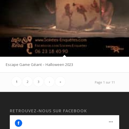
Escape Game Géant – Halloween 2023
1
2
3
›
»
Page 1 sur 11
RETROUVEZ-NOUS SUR FACEBOOK